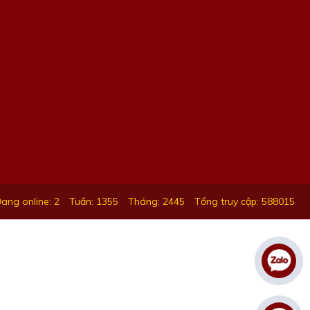
ang online: 2
Tuần: 1355
Tháng: 2445
Tổng truy cập: 588015