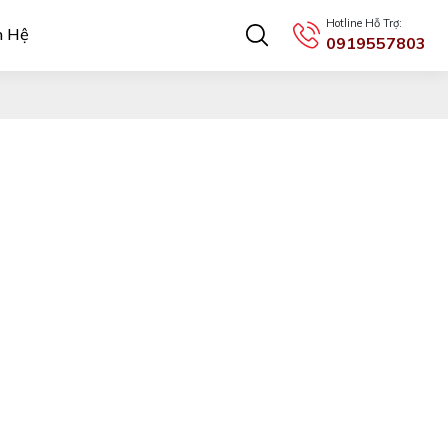
Hotline Hỗ Trợ:
n Hệ
0919557803