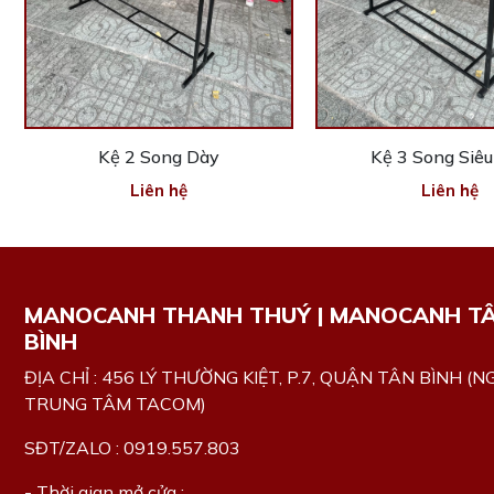
Kệ 2 Song Dày
Kệ 3 Song Siê
Liên hệ
Liên hệ
MANOCANH THANH THUÝ | MANOCANH T
BÌNH
ĐỊA CHỈ : 456 LÝ THƯỜNG KIỆT, P.7, QUẬN TÂN BÌNH (N
TRUNG TÂM TACOM)
SĐT/ZALO : 0919.557.803
- Thời gian mở cửa :