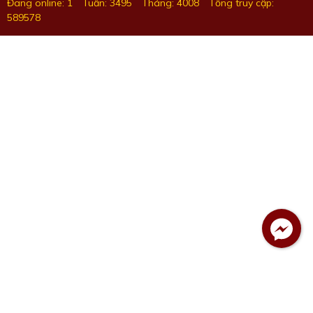
Đang online: 1
Tuần: 3495
Tháng: 4008
Tổng truy cập:
589578
Facebook