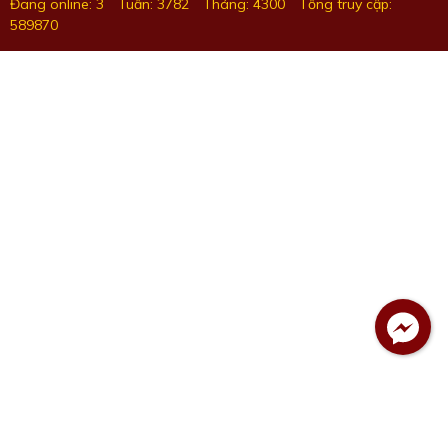
Đang online: 3
Tuần: 3782
Tháng: 4300
Tổng truy cập:
589870