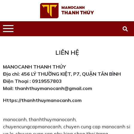
LIÊN HỆ
MANOCANH THANH THÚY
Địa chỉ: 456 LÝ THƯỜNG KIỆT, P7, QUẬN TÂN BÌNH
Điện Thoại : 0919557803
Mail: thanhthuymanocanh@gmail.com
Https://thanhthuymanocanh.com
manocanh, thanhthuymanocanh,
chuyencungcapmanocanh, chuyen cung cap manocanh si
va le, chuyen cugn cap phu kien shop thoi trang,