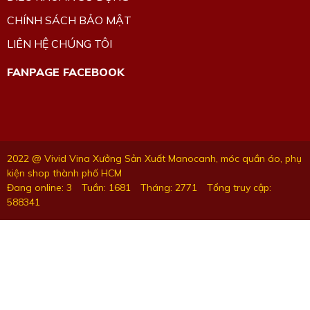
CHÍNH SÁCH BẢO MẬT
LIÊN HỆ CHÚNG TÔI
FANPAGE FACEBOOK
2022 @ Vivid Vina Xưởng Sản Xuất Manocanh, móc quần áo, phụ
kiện shop thành phố HCM
Đang online: 3
Tuần: 1681
Tháng: 2771
Tổng truy cập:
588341