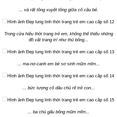
... và rất tông xuyệt tông giữa cô cậu bé.
Trong cửa hiệu thời trang trẻ em, không thể thiếu những
đồ vật trang trí như thú bông...
... ma-nơ-canh em bé sơ sinh mũm mĩm...
... bức tượng cô dâu chú rể trẻ con...
... ba chú gấu bông mũm mĩm...