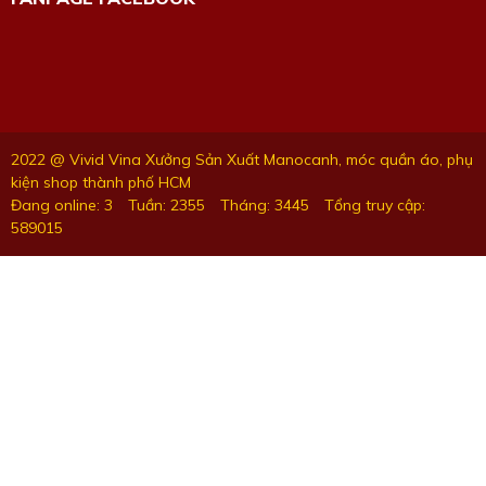
2022 @ Vivid Vina Xưởng Sản Xuất Manocanh, móc quần áo, phụ
kiện shop thành phố HCM
Đang online: 3
Tuần: 2355
Tháng: 3445
Tổng truy cập:
589015