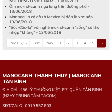
NỔI TIẾNG Ở VIỆT NAM - 13/06/2018
Ôm ma-nơ-canh ngủ lang trên đường phố -
13/06/2018
Mannaquin cô dâu ở Mexico bị đồn là xác ướp -
13/06/2018
"Sốc-độc-lạ" với nghề ma-nơ-canh "sống" có thu
nhập "khủng" - 13/06/2018
Page 6 / 6
First
Prev
1
2
3
4
5
6
MANOCANH THANH THUÝ | MANOCANH
TÂN BÌNH
ĐỊA CHỈ : 456 LÝ THƯỜNG KIỆT, P.7, QUẬN TÂN BÌNH
(NGAY TRUNG TÂM TACOM)
SĐT/ZALO : 0919.557.803