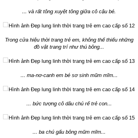
... và rất tông xuyệt tông giữa cô cậu bé.
Trong cửa hiệu thời trang trẻ em, không thể thiếu những
đồ vật trang trí như thú bông...
... ma-nơ-canh em bé sơ sinh mũm mĩm...
... bức tượng cô dâu chú rể trẻ con...
... ba chú gấu bông mũm mĩm...