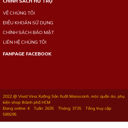
CHÍNH SÁCH HỖ TRỢ
VỀ CHÚNG TÔI
ĐIỀU KHOẢN SỬ DỤNG
CHÍNH SÁCH BẢO MẬT
LIÊN HỆ CHÚNG TÔI
FANPAGE FACEBOOK
2022 @ Vivid Vina Xưởng Sản Xuất Manocanh, móc quần áo, phụ
kiện shop thành phố HCM
Đang online: 4
Tuần: 2635
Tháng: 3725
Tổng truy cập:
589295