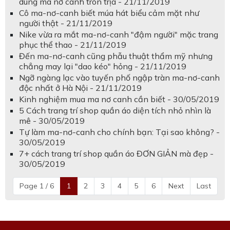
dùng ma nơ canh tròn trịa - 21/11/2019
Cô ma-nơ-canh biết múa hát biểu cảm mặt như
người thật - 21/11/2019
Nike vừa ra mắt ma-nơ-canh "đậm người" mặc trang
phục thể thao - 21/11/2019
Đến ma-nơ-canh cũng phẫu thuật thẩm mỹ nhưng
chẳng may lại "dao kéo" hỏng - 21/11/2019
Ngỡ ngàng lạc vào tuyến phố ngập tràn ma-nơ-canh
độc nhất ở Hà Nội - 21/11/2019
Kinh nghiệm mua ma nơ canh cần biết - 30/05/2019
5 Cách trang trí shop quần áo diện tích nhỏ nhìn là
mê - 30/05/2019
Tự làm ma-nơ-canh cho chính bạn: Tại sao không? -
30/05/2019
7+ cách trang trí shop quần áo ĐƠN GIẢN mà đẹp -
30/05/2019
Page 1 / 6
1
2
3
4
5
6
Next
Last