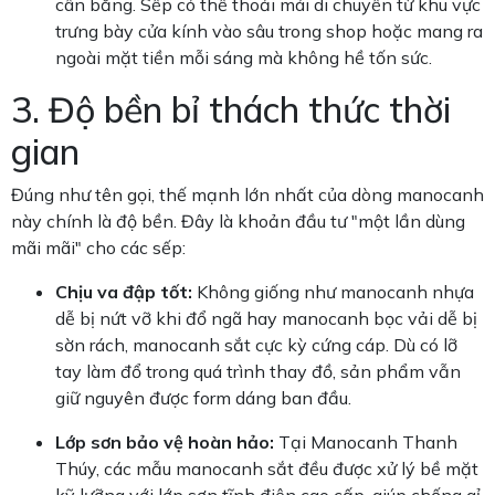
cân bằng. Sếp có thể thoải mái di chuyển từ khu vực
trưng bày cửa kính vào sâu trong shop hoặc mang ra
ngoài mặt tiền mỗi sáng mà không hề tốn sức.
3. Độ bền bỉ thách thức thời
gian
Đúng như tên gọi, thế mạnh lớn nhất của dòng manocanh
này chính là độ bền. Đây là khoản đầu tư "một lần dùng
mãi mãi" cho các sếp:
Chịu va đập tốt:
Không giống như manocanh nhựa
dễ bị nứt vỡ khi đổ ngã hay manocanh bọc vải dễ bị
sờn rách, manocanh sắt cực kỳ cứng cáp. Dù có lỡ
tay làm đổ trong quá trình thay đồ, sản phẩm vẫn
giữ nguyên được form dáng ban đầu.
Lớp sơn bảo vệ hoàn hảo:
Tại Manocanh Thanh
Thúy, các mẫu manocanh sắt đều được xử lý bề mặt