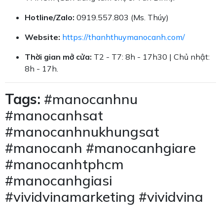
Hotline/Zalo:
0919.557.803 (Ms. Thúy)
Website:
https://thanhthuymanocanh.com/
Thời gian mở cửa:
T2 - T7: 8h - 17h30 | Chủ nhật:
8h - 17h.
Tags:
#manocanhnu
#manocanhsat
#manocanhnukhungsat
#manocanh #manocanhgiare
#manocanhtphcm
#manocanhgiasi
#vividvinamarketing #vividvina