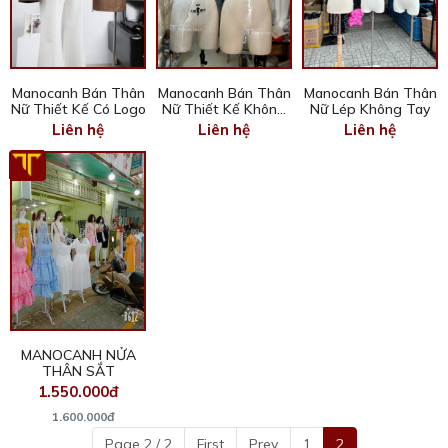
Manocanh Bán Thân
Manocanh Bán Thân
Manocanh Bán Thân
Nữ Thiết Kế Có Logo
Nữ Thiết Kế Không
Nữ Lép Không Tay
Logo
Liên hệ
Liên hệ
Liên hệ
MANOCANH NỬA
THÂN SẮT
1.550.000đ
1.600.000đ
Page 2 / 2
First
Prev
1
2