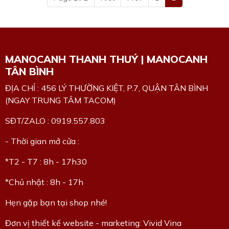
MANOCANH THANH THUÝ | MANOCANH
TÂN BÌNH
ĐỊA CHỈ : 456 LÝ THƯỜNG KIỆT, P.7, QUẬN TÂN BÌNH
(NGAY TRUNG TÂM TACOM)
SĐT/ZALO : 0919.557.803
- Thời gian mở cửa :
*T2 - T7 : 8h - 17h30
*Chủ nhật : 8h - 17h
Hẹn gặp bạn tại shop nhé!
Đơn vị thiết kế website - marketing: Vivid Vina