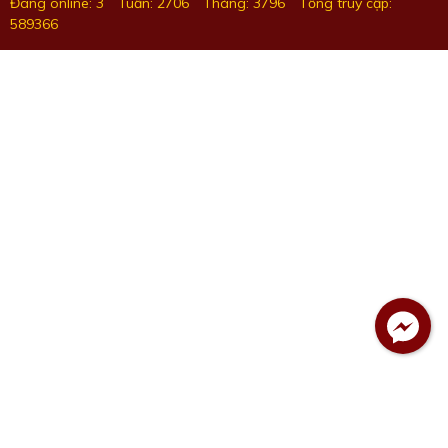
Đang online: 3
Tuần: 2706
Tháng: 3796
Tổng truy cập:
589366