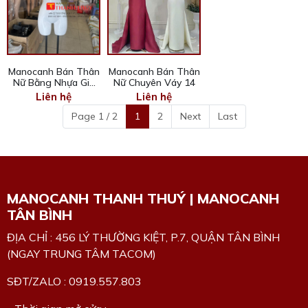
Manocanh Bán Thân
Manocanh Bán Thân
Nữ Bằng Nhựa Giá
Nữ Chuyên Váy 14
Rẻ 13
Liên hệ
Liên hệ
Page 1 / 2
1
2
Next
Last
MANOCANH THANH THUÝ | MANOCANH
TÂN BÌNH
ĐỊA CHỈ : 456 LÝ THƯỜNG KIỆT, P.7, QUẬN TÂN BÌNH
(NGAY TRUNG TÂM TACOM)
SĐT/ZALO : 0919.557.803