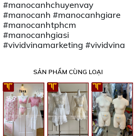
#manocanhchuyenvay
#manocanh #manocanhgiare
#manocanhtphcm
#manocanhgiasi
#vividvinamarketing #vividvina
SẢN PHẨM CÙNG LOẠI