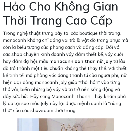
Hảo Cho Không Gian
Thời Trang Cao Cấp
Trong nghệ thuật trưng bày tại các boutique thời trang,
manocanh không chỉ đóng vai trò là vật đỡ trang phục mà
còn là biểu tượng của phong cách và đẳng cấp. Đối với
các shop chuyên kinh doanh váy đầm thiết kế, váy cưới
hay đầm dạ hội, mẫu
manocanh bán thân nữ Joly
từ lâu
đã trở thành một tiêu chuẩn không thể thay thế. Với thiết
kế tinh tế, mô phỏng vóc dáng thanh tú của người phụ nữ
hiện đại, dòng manocanh Joly giúp "thổi hồn" vào từng
thớ vải, biến những bộ váy vô tri trở nên sống động và
đầy sức hút. Hãy cùng Manocanh Thanh Thúy khám phá
lý do tại sao mẫu Joly này lại được mệnh danh là "nàng
thơ" của các showroom thời trang.