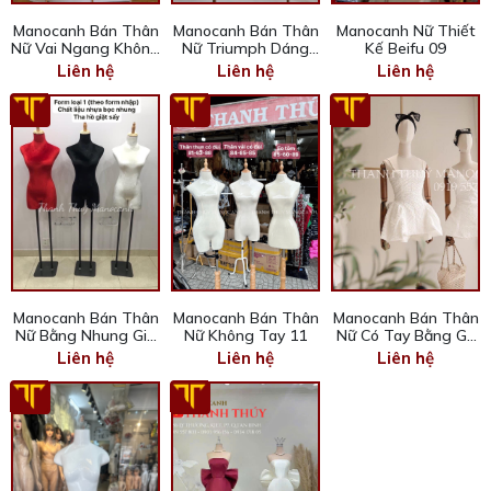
Manocanh Bán Thân
Manocanh Bán Thân
Manocanh Nữ Thiết
Nữ Vai Ngang Không
Nữ Triumph Dáng
Kế Beifu 09
Tay 07
Điệu 08
Liên hệ
Liên hệ
Liên hệ
Manocanh Bán Thân
Manocanh Bán Thân
Manocanh Bán Thân
Nữ Bằng Nhung Giá
Nữ Không Tay 11
Nữ Có Tay Bằng Gỗ
Rẻ 10
12
Liên hệ
Liên hệ
Liên hệ