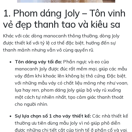
1. Phom dáng Joly – Tôn vinh
vẻ đẹp thanh tao và kiêu sa
Khác với các dòng manocanh thông thường, dòng Joly
được thiết kế với tỷ lệ cơ thể đặc biệt, hướng đến sự
thanh mảnh nhưng vẫn vô cùng quyến rũ.
Tôn dáng váy tối đa:
Phần ngực và eo của
manocanh Joly được đúc rất mềm mại, giúp các mẫu
váy đầm khi khoác lên không bị thô cứng. Đặc biệt,
với những mẫu váy có chất liệu mỏng nhẹ như voan,
lụa hay ren, phom dáng Joly giúp bộ váy rủ xuống
một cách tự nhiên nhất, tạo cảm giác thanh thoát
cho người nhìn.
Sự lựa chọn số 1 cho váy thiết kế:
Các nhà thiết kế
thường ưu tiên dùng mẫu Joly vì nó giúp phô diễn
được những chi tiết cắt cúp tinh tế ở phần cổ và vai.