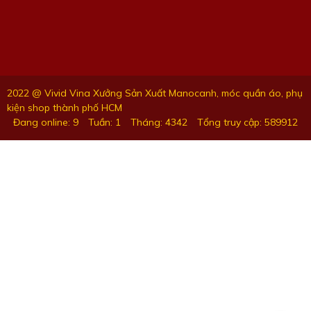
2022 @ Vivid Vina Xưởng Sản Xuất Manocanh, móc quần áo, phụ
kiện shop thành phố HCM
Đang online: 9
Tuần: 1
Tháng: 4342
Tổng truy cập: 589912