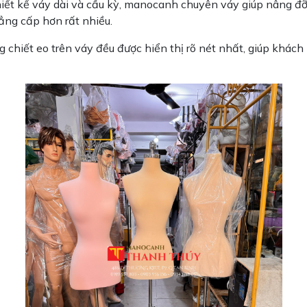
iết kế váy dài và cầu kỳ, manocanh chuyên váy giúp nâng đỡ
đẳng cấp hơn rất nhiều.
ng chiết eo trên váy đều được hiển thị rõ nét nhất, giúp khá