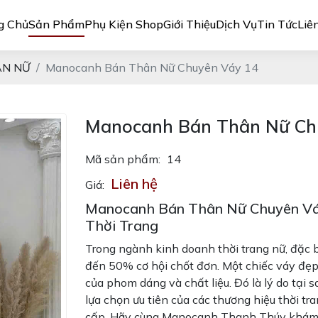
g Chủ
Sản Phẩm
Phụ Kiện Shop
Giới Thiệu
Dịch Vụ
Tin Tức
Liê
N NỮ
Manocanh Bán Thân Nữ Chuyên Váy 14
Manocanh Bán Thân Nữ Ch
Mã sản phẩm:
14
Liên hệ
Giá:
Manocanh Bán Thân Nữ Chuyên Váy
Thời Trang
Trong ngành kinh doanh thời trang nữ, đặc 
đến 50% cơ hội chốt đơn. Một chiếc váy đẹp 
của phom dáng và chất liệu. Đó là lý do tại
lựa chọn ưu tiên của các thương hiệu thời tr
cấp. Hãy cùng Manocanh Thanh Thúy khám 