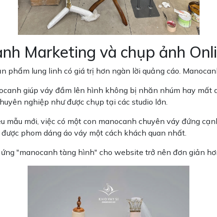
 ảnh Marketing và chụp ảnh Onl
ản phẩm lung linh có giá trị hơn ngàn lời quảng cáo. Manoca
anh giúp váy đầm lên hình không bị nhăn nhúm hay mất dá
 chuyên nghiệp như được chụp tại các studio lớn.
iệu mẫu mới, việc có một con manocanh chuyên váy đứng cạnh
t được phom dáng áo váy một cách khách quan nhất.
u ứng "manocanh tàng hình" cho website trở nên đơn giản 