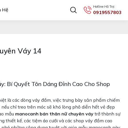
Hotline Hỗ Trợ:
n Hệ
0919557803
uyên Váy 14
: Bí Quyết Tôn Dáng Đỉnh Cao Cho Shop
biệt là các dòng váy đầm, việc trưng bày sản phẩm chiếm
nếu chỉ treo trên móc sẽ khó lòng phô diễn hết vẻ đẹp
 sao mẫu
manocanh bán thân nữ chuyên váy
trở thành sự
ang thiết kế, các tiệm áo cưới và các shop váy đầm cao
phá những công dụng tuyệt vời giúp mẫu manocanh này