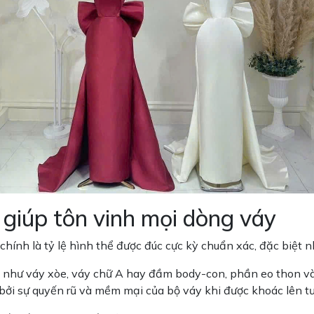
" giúp tôn vinh mọi dòng váy
hính là tỷ lệ hình thể được đúc cực kỳ chuẩn xác, đặc biệt
y như váy xòe, váy chữ A hay đầm body-con, phần eo thon v
t bởi sự quyến rũ và mềm mại của bộ váy khi được khoác lên 