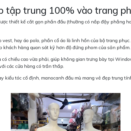
áp tập trung 100% vào trang p
c thiết kế cắt gọn phần đầu (thường có nắp đậy phẳng hoặc 
o vest, hay áo polo, phần cổ áo là linh hồn của bộ trang phụ
giúp khách hàng quan sát kỹ hơn độ đứng phom của sản phẩm.
ó chiều cao vừa phải, giúp không gian trưng bày tại Windo
ới các cửa hàng có trần thấp.
y kiểu tóc cố định, manocanh đầu mù mang vẻ đẹp trung tính