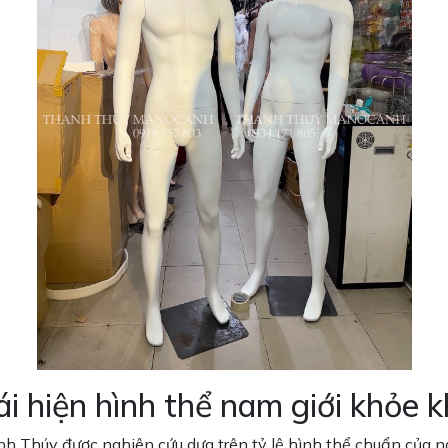
 hiện hình thể nam giới khỏe 
úy được nghiên cứu dựa trên tỷ lệ hình thể chuẩn của nam g