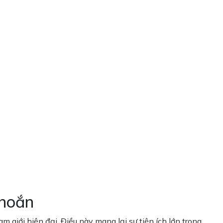
khoắn
iới hiện đại. Điều này mang lại sự tiện ích lớn trong