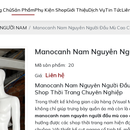
g Chủ
Sản Phẩm
Phụ Kiện Shop
Giới Thiệu
Dịch Vụ
Tin Tức
Liê
NGƯỜI NAM
Manocanh Nam Nguyên Người Đầu Mù Cao C
Manocanh Nam Nguyên Ngư
Mã sản phẩm:
20
Liên hệ
Giá:
Manocanh Nam Nguyên Người Đầu 
Shop Thời Trang Chuyên Nghiệp
Trong thiết kế không gian cửa hàng (Visual
không chỉ giúp trưng bày quần áo mà còn là
manocanh nam nguyên người đầu mù cao 
hướng được các shop thời trang nam hiện đạ
chuộng. Với thiết kế cụt ngang cổ tinh tế,