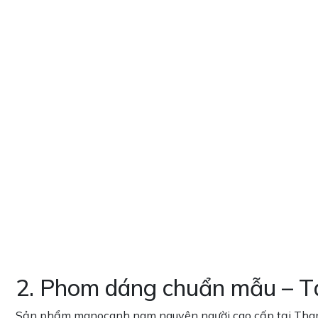
2. Phom dáng chuẩn mẫu – Tái
Sản phẩm manocanh nam nguyên người cao cấp tại Thanh Th