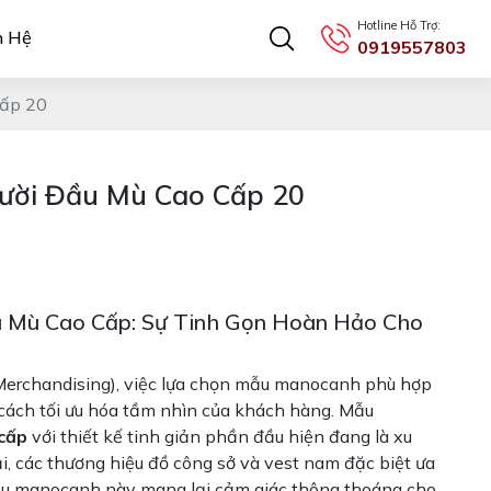
Hotline Hỗ Trợ:
n Hệ
0919557803
ấp 20
ời Đầu Mù Cao Cấp 20
Mù Cao Cấp: Sự Tinh Gọn Hoàn Hảo Cho
 Merchandising), việc lựa chọn mẫu manocanh phù hợp
 cách tối ưu hóa tầm nhìn của khách hàng. Mẫu
cấp
với thiết kế tinh giản phần đầu hiện đang là xu
i, các thương hiệu đồ công sở và vest nam đặc biệt ưa
 mẫu manocanh này mang lại cảm giác thông thoáng cho