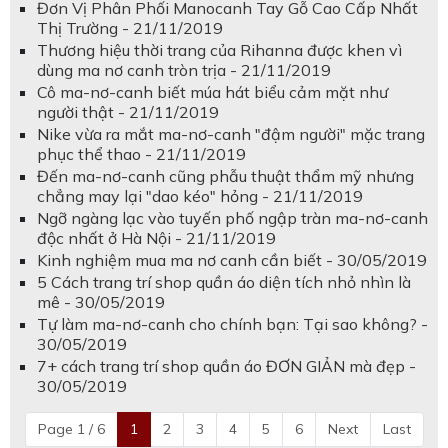
Đơn Vị Phân Phối Manocanh Tay Gỗ Cao Cấp Nhất
Thị Trường - 21/11/2019
Thương hiệu thời trang của Rihanna được khen vì
dùng ma nơ canh tròn trịa - 21/11/2019
Cô ma-nơ-canh biết múa hát biểu cảm mặt như
người thật - 21/11/2019
Nike vừa ra mắt ma-nơ-canh "đậm người" mặc trang
phục thể thao - 21/11/2019
Đến ma-nơ-canh cũng phẫu thuật thẩm mỹ nhưng
chẳng may lại "dao kéo" hỏng - 21/11/2019
Ngỡ ngàng lạc vào tuyến phố ngập tràn ma-nơ-canh
độc nhất ở Hà Nội - 21/11/2019
Kinh nghiệm mua ma nơ canh cần biết - 30/05/2019
5 Cách trang trí shop quần áo diện tích nhỏ nhìn là
mê - 30/05/2019
Tự làm ma-nơ-canh cho chính bạn: Tại sao không? -
30/05/2019
7+ cách trang trí shop quần áo ĐƠN GIẢN mà đẹp -
30/05/2019
Page 1 / 6
1
2
3
4
5
6
Next
Last