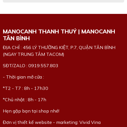
MANOCANH THANH THUÝ | MANOCANH
TÂN BÌNH
ĐỊA CHỈ : 456 LÝ THƯỜNG KIỆT, P.7, QUẬN TÂN BÌNH
(NGAY TRUNG TÂM TACOM)
SĐT/ZALO : 0919.557.803
- Thời gian mở cửa :
*T2 - T7 : 8h - 17h30
*Chủ nhật : 8h - 17h
Hẹn gặp bạn tại shop nhé!
Đơn vị thiết kế website - marketing: Vivid Vina