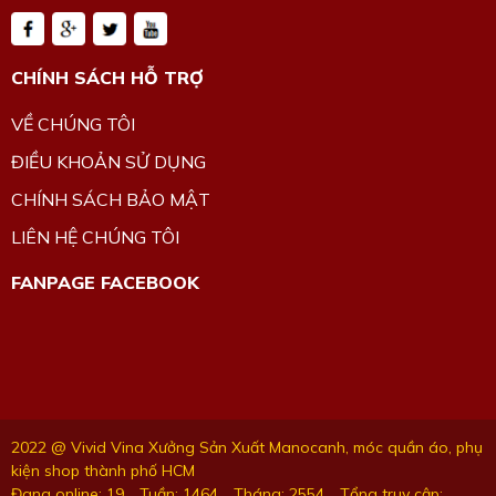
CHÍNH SÁCH HỖ TRỢ
VỀ CHÚNG TÔI
ĐIỀU KHOẢN SỬ DỤNG
CHÍNH SÁCH BẢO MẬT
LIÊN HỆ CHÚNG TÔI
FANPAGE FACEBOOK
2022 @ Vivid Vina Xưởng Sản Xuất Manocanh, móc quần áo, phụ
kiện shop thành phố HCM
Đang online: 19
Tuần: 1464
Tháng: 2554
Tổng truy cập: