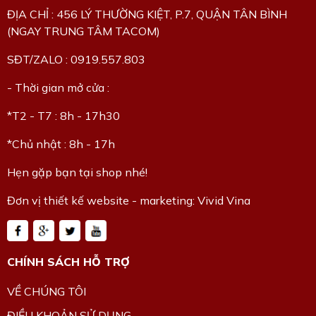
ĐỊA CHỈ : 456 LÝ THƯỜNG KIỆT, P.7, QUẬN TÂN BÌNH
(NGAY TRUNG TÂM TACOM)
SĐT/ZALO : 0919.557.803
- Thời gian mở cửa :
*T2 - T7 : 8h - 17h30
*Chủ nhật : 8h - 17h
Hẹn gặp bạn tại shop nhé!
Đơn vị thiết kế website - marketing: Vivid Vina
CHÍNH SÁCH HỖ TRỢ
VỀ CHÚNG TÔI
ĐIỀU KHOẢN SỬ DỤNG