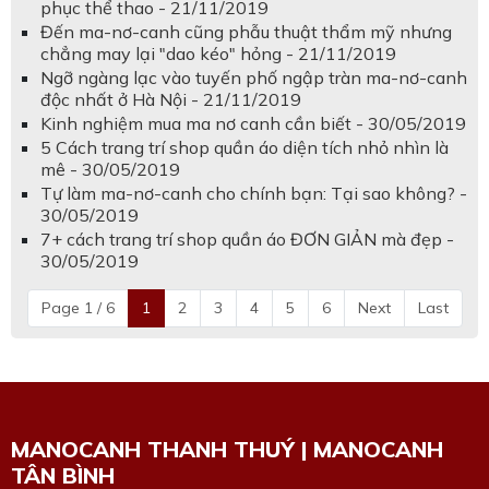
phục thể thao - 21/11/2019
Đến ma-nơ-canh cũng phẫu thuật thẩm mỹ nhưng
chẳng may lại "dao kéo" hỏng - 21/11/2019
Ngỡ ngàng lạc vào tuyến phố ngập tràn ma-nơ-canh
độc nhất ở Hà Nội - 21/11/2019
Kinh nghiệm mua ma nơ canh cần biết - 30/05/2019
5 Cách trang trí shop quần áo diện tích nhỏ nhìn là
mê - 30/05/2019
Tự làm ma-nơ-canh cho chính bạn: Tại sao không? -
30/05/2019
7+ cách trang trí shop quần áo ĐƠN GIẢN mà đẹp -
30/05/2019
Page 1 / 6
1
2
3
4
5
6
Next
Last
MANOCANH THANH THUÝ | MANOCANH
TÂN BÌNH